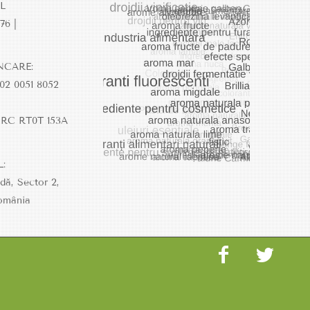
L
76 |
NCARE:
02 0051 8052
RC RT0T 153A
L:
dă, Sector 2,
omânia