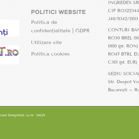
INGREDEX SR
CIF RO322344
POLITICI WEBSITE
J40/11342/2013
Politica de
CONTURI BA
confidențialitate | GDPR
RO30 BREL 00
Utilizare site
0100 (pt. RON)
Politica cookies
RO47 BTRL EU
C301
(pt. EUR)
SEDIU SOCIA
Str. Despot Vo
București – R
al înregistrat cu nr. 34629