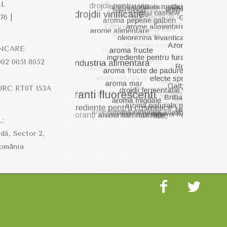
RL
76 |
NCARE:
02 0051 8052
)
URC RT0T 153A
L:
dă, Sector 2,
România