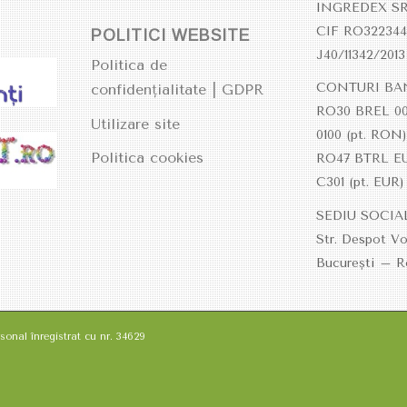
INGREDEX S
CIF RO322344
POLITICI WEBSITE
J40/11342/2013
Politica de
CONTURI BA
confidențialitate | GDPR
RO30 BREL 00
Utilizare site
0100 (pt. RON
Politica cookies
RO47 BTRL E
C301
(pt. EUR)
SEDIU SOCIA
Str. Despot Vo
București – 
onal înregistrat cu nr. 34629