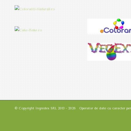
© Copyright Ingredex SRL 2013 - 2026 Operator de date cu caracter pers